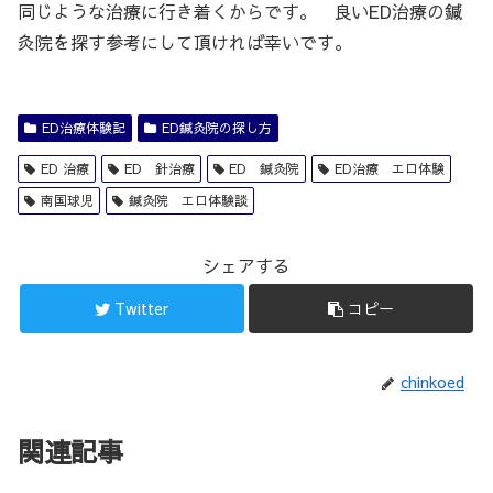
同じような治療に行き着くからです。 良いED治療の鍼
灸院を探す参考にして頂ければ幸いです。
ED治療体験記
ED鍼灸院の探し方
ED 治療
ED 針治療
ED 鍼灸院
ED治療 エロ体験
南国球児
鍼灸院 エロ体験談
シェアする
Twitter
コピー
chinkoed
関連記事