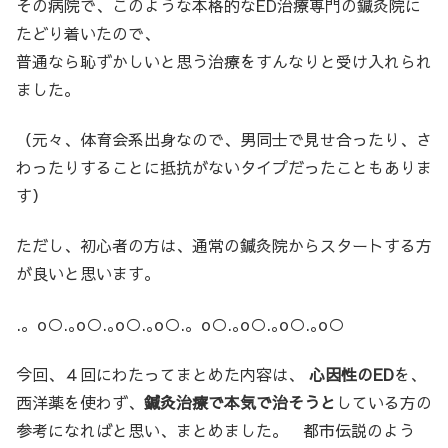
その病院で、このような本格的なED治療専門の鍼灸院に
たどり着いたので、
普通なら恥ずかしいと思う治療をすんなりと受け入れられ
ました。
（元々、体育会系出身なので、男同士で見せ合ったり、さ
わったりすることに抵抗がないタイプだったこともありま
す）
ただし、初心者の方は、通常の鍼灸院からスタートする方
が良いと思います。
.。o○.｡o○.｡o○.｡o○.。o○.｡o○.｡o○.｡o○
今回、４回にわたってまとめた内容は、
心因性のED
を、
西洋薬を使わず、
鍼灸治療で本気で治そうと
している方の
参考になればと思い、まとめました。 都市伝説のよう