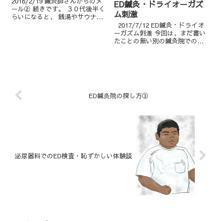
2018/2/19 鍼灸師さんからのメ
ED鍼灸・ドライオーガズ
ール② 続きです。 ３０代後半く
ム刺激
らいになると、 銭湯やサウナな
どで、裸の付き合いも多くな
2017/7/12 ED鍼灸・ドライオ
り、 また、ある程度達観するの
ーガズム刺激 今回は、まだ書い
か、人に股間を見られる事に 抵
たことの無い別の鍼灸院での治
抗がなくなるのか、 はたまた、
療の流れについて紹介します。 ￼
別の性的な快感に...
この鍼灸院の先生は、３０代か
４０代か分からない年齢不詳で
すが、 丸刈りで、ガッチリ系で
す。 鍼灸...
ED鍼灸院の探し方③
泌尿器科でのED検査・恥ずかしい体験談