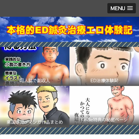
MENU
同人誌で副収入
ED治療体験記
Kindle特典の秘密ページ
南国球児♂マンガ作品まとめ