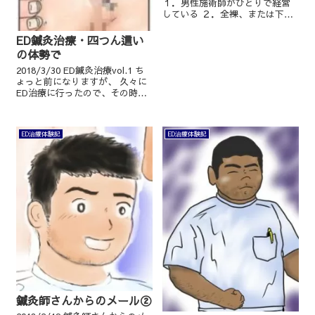
１．男性施術師がひとりで経営
している ２．全裸、または下半
身ノーパンで施術する ３．鍼治
療で勃起する様子を目視で確認
ED鍼灸治療・四つん這い
する ４．陰茎の固さ角度、睾丸
の体勢で
の状態を確認する ５．射精出来
るかまでちゃんと確認...
2018/3/30 ED鍼灸治療vol.1 ち
ょっと前になりますが、 久々に
ED治療に行ったので、その時の
施術をちょっとだけ書きたいと
思います。 問い合わせが多くて
困るので、どの鍼灸院だったか
ED治療体験記
ED治療体験記
は書きません。 久々に伺...
鍼灸師さんからのメール②