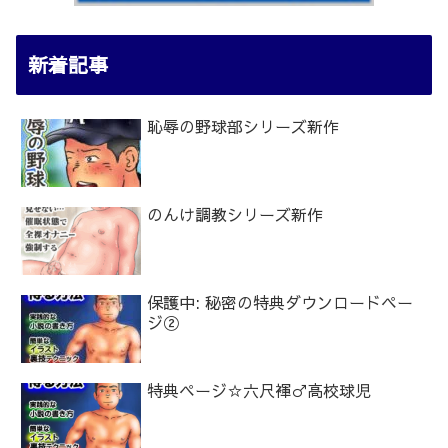
新着記事
恥辱の野球部シリーズ新作
のんけ調教シリーズ新作
保護中: 秘密の特典ダウンロードペー
ジ②
特典ページ☆六尺褌♂高校球児