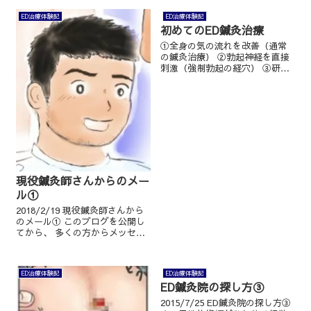
ED治療体験記
ED治療体験記
初めてのED鍼灸治療 ​
①全身の気の流れを改善（通常
の鍼灸治療） ②勃起神経を直接
刺激（強制勃起の経穴） ③研究
熱心な男性鍼灸師（極められる
人とは） ④人それぞれツボの位
置が違う ⑤同性の性器を見たり
触ったりが無理な人は･･･ ⑥良
い鍼灸師を見極めるポイント
（ED...
現役鍼灸師さんからのメー
ル①
2018/2/19 現役鍼灸師さんから
のメール① このブログを公開し
てから、 多くの方からメッセー
ジや、コメントも頂きます。
かなり踏み込んだ、プライベー
トな感じの内容は、 メールで頂
ED治療体験記
ED治療体験記
きます。 今回はその中で、現
ED鍼灸院の探し方③
役の鍼灸師さんから...
2015/7/25 ED鍼灸院の探し方③