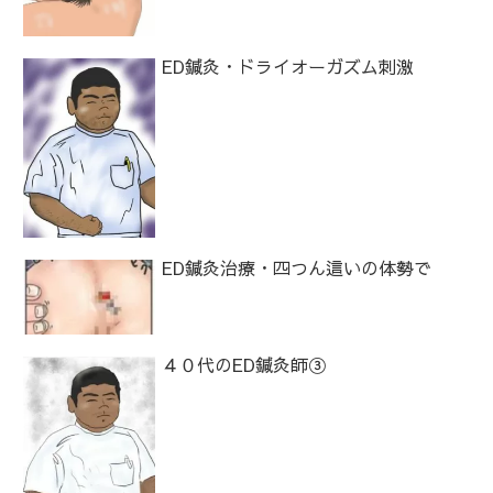
ED鍼灸・ドライオーガズム刺激
ED鍼灸治療・四つん這いの体勢で
４０代のED鍼灸師③