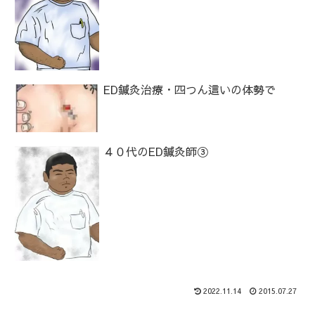
ED鍼灸治療・四つん這いの体勢で
４０代のED鍼灸師③
2022.11.14
2015.07.27