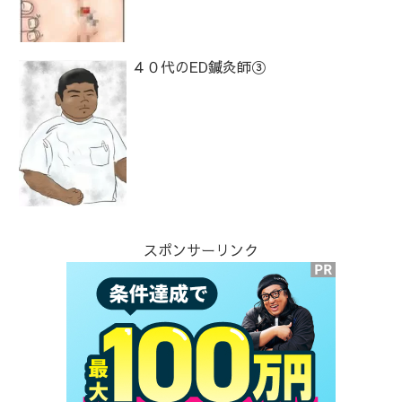
４０代のED鍼灸師③
スポンサーリンク