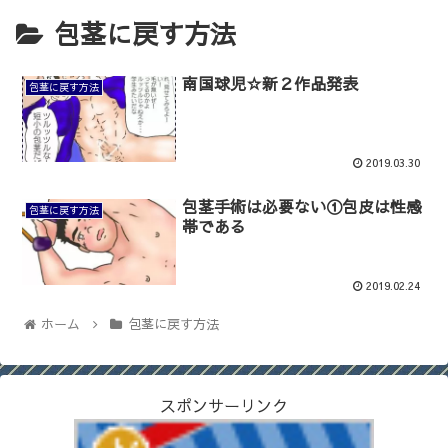
包茎に戻す方法
南国球児☆新２作品発表
包茎に戻す方法
2019.03.30
包茎手術は必要ない①包皮は性感
包茎に戻す方法
帯である
2019.02.24
ホーム
包茎に戻す方法
スポンサーリンク