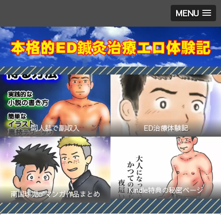
MENU
同人誌で副収入
ED治療体験記
Kindle特典の秘密ページ
南国球児♂マンガ作品まとめ