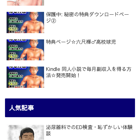
保護中: 秘密の特典ダウンロードペー
ジ②
特典ページ☆六尺褌♂高校球児
Kindle 同人小説で毎月副収入を得る方
法☆発売開始！
人気記事
泌尿器科でのED検査・恥ずかしい体験
談